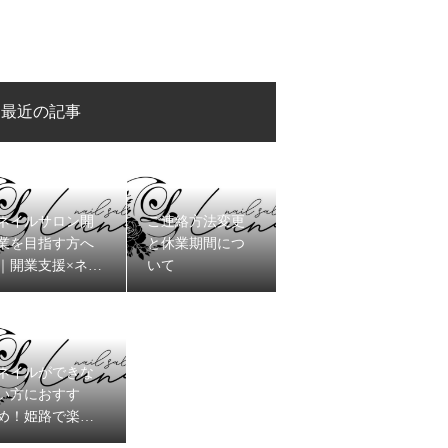
最近の記事
ネイルサロン開
ご連絡方法変更
業を目指す方へ
と休業期間につ
｜開業支援×ネイ
いて
リスト育成を“最
短”で進めるコツ
ネイルができな
い方におすす
め！姫路で楽し
むハンドスパの