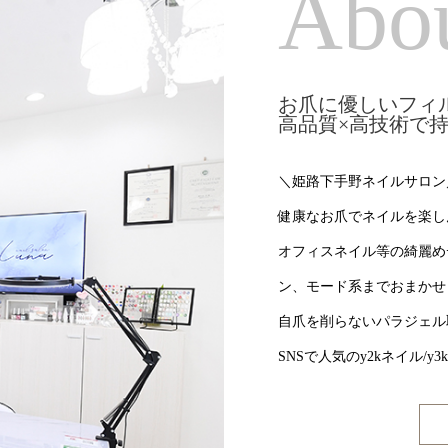
Abo
お爪に優しいフィ
高品質×高技術で
＼姫路下手野ネイルサロン
健康なお爪でネイルを楽し
オフィスネイル等の綺麗め
ン、モード系までおまかせ
自爪を削らないパラジェル
SNSで人気のy2kネイル/y