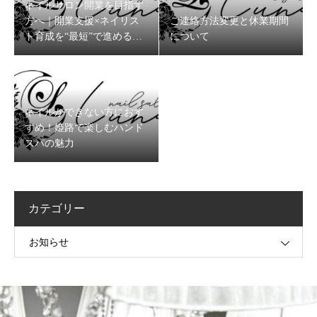
ネイルサロン開業を目指す
方へ｜開業支援×ネイリス
ご連絡方法変更と休業期間
ト育成を“最短”で進めるコ
について
ツ
ネイルができない方におす
すめ！姫路で楽しむハンド
スパの魅力
カテゴリー
お知らせ